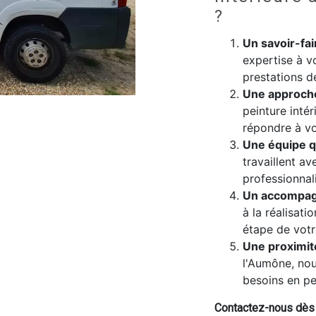
?
Un savoir-fa
expertise à v
prestations d
Une approch
peinture inté
répondre à vo
Une équipe q
travaillent av
professionnal
Un accompag
à la réalisat
étape de votr
Une proximit
l'Aumône, no
besoins en pei
Contactez-nous dès a