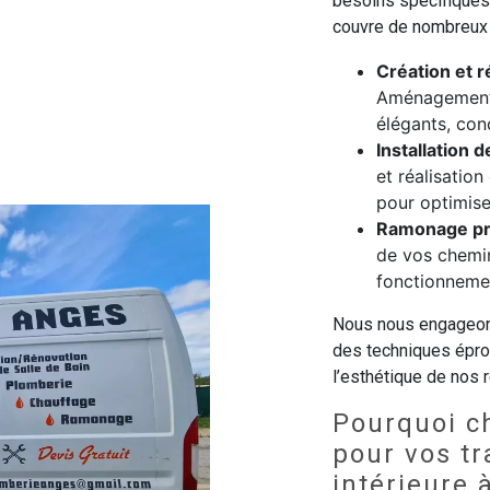
besoins spécifiques 
couvre de nombreux
Création et r
Aménagement 
élégants, conç
Installation 
et réalisatio
pour optimise
Ramonage pr
de vos chemin
fonctionnemen
Nous nous engageons 
des techniques éprou
l’esthétique de nos r
Pourquoi c
pour vos tr
intérieure