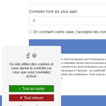
Combien font six plus sept
En cochant cette case, j'accepte les con
** Les données personnelles communiquées sont nécessaires aux f
votre message. Les données collectées seront communiquées aux seu
Ce site utilise des cookies et
votre consentement à tout moment et du droit d’introduire une ré
vous donne le contrôle sur
l'adresse ou par courrier électronique à l'adresse . Un justific
ceux que vous souhaitez
aux fins probatoires et de gestion des contentieux. Vous avez le 
activer
d’informations sur vos droits.
Tout accepter
Tout refuser