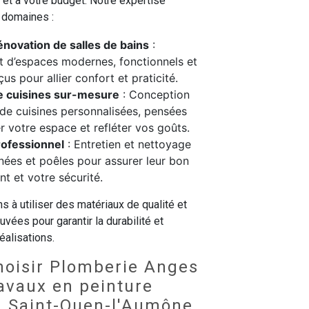
et à votre budget. Notre expertise
 domaines :
énovation de salles de bains
:
d’espaces modernes, fonctionnels et
us pour allier confort et praticité.
de cuisines sur-mesure
: Conception
n de cuisines personnalisées, pensées
r votre espace et refléter vos goûts.
ofessionnel
: Entretien et nettoyage
ées et poêles pour assurer leur bon
t et votre sécurité.
à utiliser des matériaux de qualité et
vées pour garantir la durabilité et
éalisations.
hoisir Plomberie Anges
avaux en peinture
 à Saint-Ouen-l'Aumône