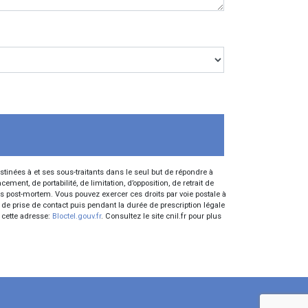
inées à et ses sous-traitants dans le seul but de répondre à
nt, de portabilité, de limitation, d’opposition, de retrait de
es post-mortem. Vous pouvez exercer ces droits par voie postale à
 de prise de contact puis pendant la durée de prescription légale
à cette adresse:
Bloctel.gouv.fr
. Consultez le site cnil.fr pour plus