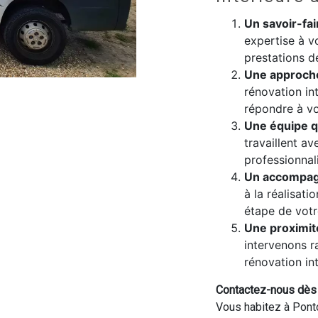
Un savoir-fa
expertise à v
prestations d
Une approch
rénovation in
répondre à vo
Une équipe q
travaillent av
professionnal
Un accompag
à la réalisat
étape de votr
Une proximit
intervenons 
rénovation int
Contactez-nous dès a
Vous habitez à Ponto