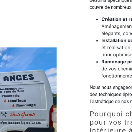
besoins spécifiques 
couvre de nombreux
Création et r
Aménagement 
élégants, conç
Installation 
et réalisatio
pour optimise
Ramonage pr
de vos chemin
fonctionnemen
Nous nous engageons 
des techniques éprou
l’esthétique de nos r
Pourquoi c
pour vos t
intérieure 