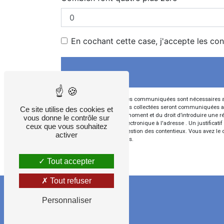
En cochant cette case, j'accepte les con
** Les données personnelles communiquées sont nécessaires aux f
votre message. Les données collectées seront communiquées aux seu
Ce site utilise des cookies et
votre consentement à tout moment et du droit d’introduire une ré
vous donne le contrôle sur
l'adresse ou par courrier électronique à l'adresse . Un justific
ceux que vous souhaitez
aux fins probatoires et de gestion des contentieux. Vous avez le 
activer
d’informations sur vos droits.
Tout accepter
Tout refuser
Personnaliser