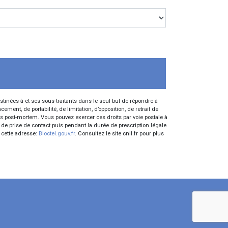
inées à et ses sous-traitants dans le seul but de répondre à
nt, de portabilité, de limitation, d’opposition, de retrait de
es post-mortem. Vous pouvez exercer ces droits par voie postale à
 de prise de contact puis pendant la durée de prescription légale
à cette adresse:
Bloctel.gouv.fr
. Consultez le site cnil.fr pour plus