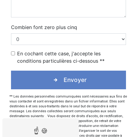
Combien font zero plus cinq
En cochant cette case, j'accepte les
conditions particulières ci-dessous **
Envoyer
** Les données personnelles communiquées sont nécessaires aux fins de
vous contacter et sont enregistrées dans un fichier informatisé. Elles sont
destinées à et ses sous-traitants dans le seul but de répondre à votre
message. Les données collectées seront communiquées aux seuls
destinataires suivants: . Vous disposez de droits d’accès, de rectification,
d’effacement, de portabilité, de limitation, d’opposition, de retrait de votre
consentement à tout moment et du droit d’introduire une réclamation
auprès d’une autorité de contrôle, ainsi que d’organiser le sort de vos
données post-mortem. Vous pouvez exercer ces droits par voie postale à